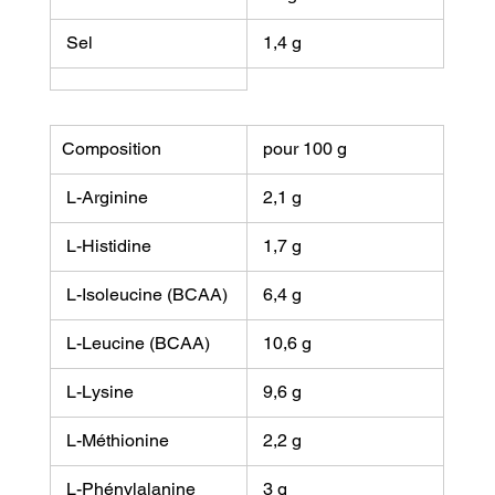
 Sel
 1,4 g
Composition
 pour 100 g
 L-Arginine
 2,1 g
 L-Histidine
 1,7 g
 L-Isoleucine (BCAA)
 6,4 g
 L-Leucine (BCAA)
 10,6 g
 L-Lysine
 9,6 g
 L-Méthionine
 2,2 g
 L-Phénylalanine
 3 g