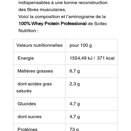
indispensables à une bonne reconstruction 
des fibres musculaires.
Voici la composition et l’aminograme de la
100% Whey Protein Professional
 de Scitec 
Nutrition :
Valeurs nutritionnelles
 pour 100 g
 Energie
 1554,49 kJ /  371 kcal
 Matières grasses
 6,7 g
 dont acides gras 
 2,3 g
saturés
 Glucides
 4,7 g
 dont sucres
 4,7 g
 Protéines
 73 g