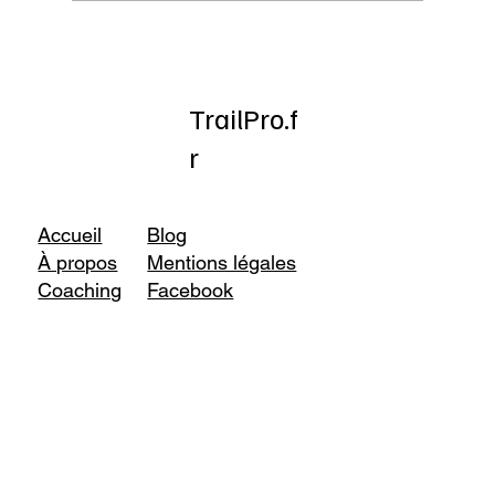
NÄAK : la nutrition au service des ultra-
traileurs
TrailPro.f
r
Accueil
Blog
À propos
Mentions légales
Coaching
Facebook