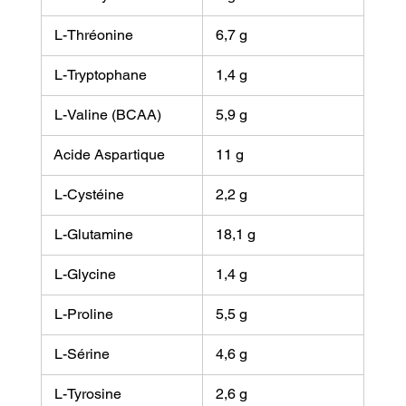
 L-Thréonine
 6,7 g
 L-Tryptophane
 1,4 g
 L-Valine (BCAA)
 5,9 g
 Acide Aspartique
 11 g
 L-Cystéine
 2,2 g
 L-Glutamine
 18,1 g
 L-Glycine
 1,4 g
 L-Proline
 5,5 g
 L-Sérine
 4,6 g
 L-Tyrosine
 2,6 g