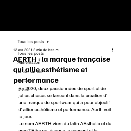
Tous les posts
13 avr. 2021
2 min de lecture
Tous les posts
AERTH : la marque française
Alimentation
qui allie esthétisme et
Entrainement
performance
Matériel
En 2020, deux passionnées de sport et de 
Divers
jolies choses se lancent dans la création d’ 
une marque de sportwear qui a pour objectif 
d’ allier esthétisme et performance. Aerth voit 
le jour.

Le nom AERTH vient du latin AEsthetic et du 
grec TEtha qui évoque le concept et la 