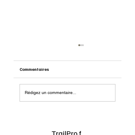
Commentaires
Rédigez un commentaire...
Test : Topo Athletic Terraventure 5
TrailPro.f