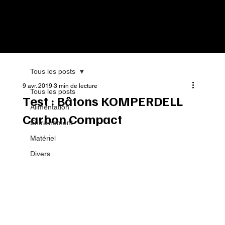
Tous les posts
9 avr. 2019
3 min de lecture
Tous les posts
Test : Bâtons KOMPERDELL
Alimentation
Carbon Compact
Entrainement
Matériel
Divers