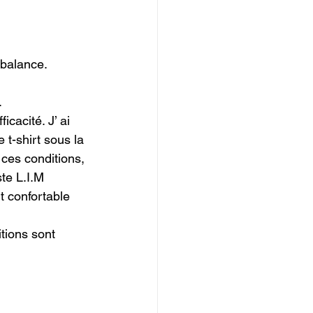
 balance. 


cacité. J’ ai 
t-shirt sous la 
 ces conditions, 
te L.I.M 
 confortable 
tions sont 