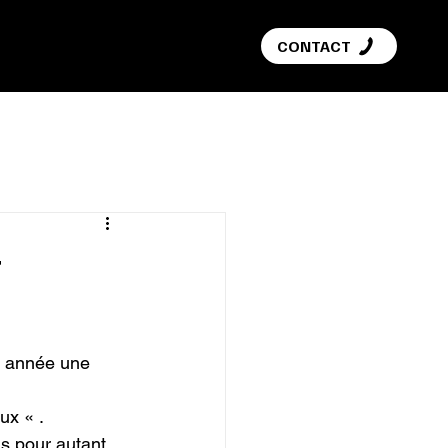
G
CONTACT
t
’ année une 
x « .

ns pour autant 