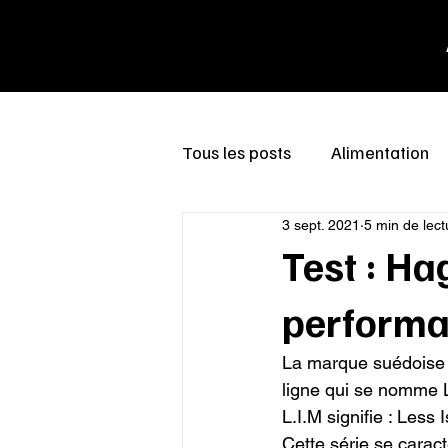
Tous les posts
Alimentation
3 sept. 2021
5 min de lect
Test : Ha
performa
La marque suédoise 
ligne qui se nomme L
L.I.M signifie : Less 
Cette série se caract