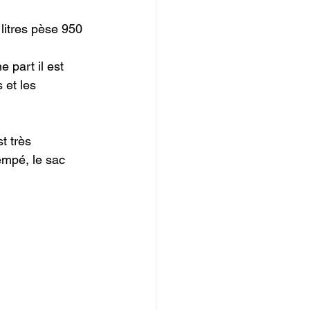
litres pèse 950 
 part il est 
 et les 
t très 
empé, le sac 