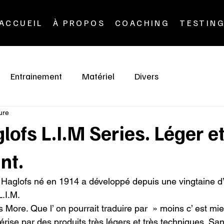
ACCUEIL
À PROPOS
COACHING
TESTIN
Entrainement
Matériel
Divers
ure
glofs L.I.M Series. Léger e
nt.
Haglofs né en 1914 a développé depuis une vingtaine d
.I.M.

Is More. Que l’ on pourrait traduire par  » moins c’ est mieu
érise par des produits très légers et très techniques. Sa