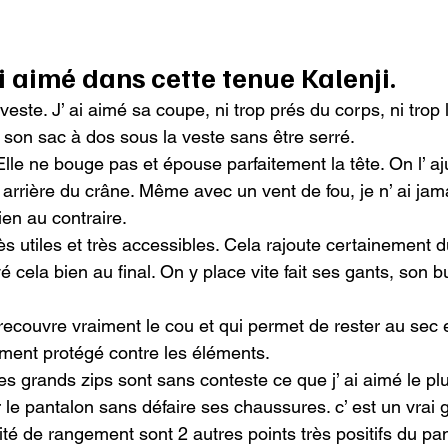
ai aimé dans cette tenue Kalenji.
ste. J’ ai aimé sa coupe, ni trop prés du corps, ni trop 
e son sac à dos sous la veste sans être serré.

lle ne bouge pas et épouse parfaitement la tête. On l’ a
l’ arrière du crâne. Même avec un vent de fou, je n’ ai ja
en au contraire.

s utiles et très accessibles. Cela rajoute certainement d
vé cela bien au final. On y place vite fait ses gants, son b
 recouvre vraiment le cou et qui permet de rester au sec et
iment protégé contre les éléments.

s grands zips sont sans conteste ce que j’ ai aimé le plus
er le pantalon sans défaire ses chaussures. c’ est un vrai 
ilité de rangement sont 2 autres points très positifs du pan