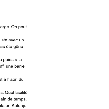
large. On peut 
juste avec un 
mais été gêné 
u poids à la 
uff, une barre 
 à l’ abri du 
. Quel facilité 
gain de temps.

talon Kalenji. 