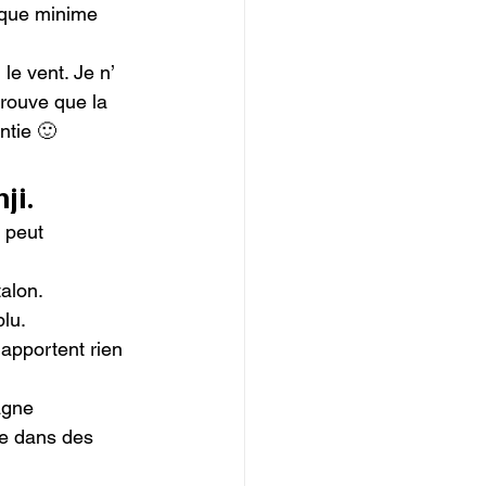
 que minime 
le vent. Je n’ 
trouve que la 
tie 🙂

ji.
 peut 
alon.

lu.

apportent rien 
agne 
ue dans des 