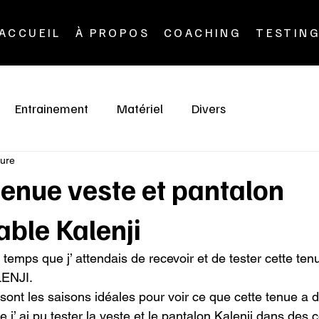
ACCUEIL
À PROPOS
COACHING
TESTIN
Entrainement
Matériel
Divers
ture
 tenue veste et pantalon
ble Kalenji
 temps que j’ attendais de recevoir et de tester cette ten
ENJI.

r sont les saisons idéales pour voir ce que cette tenue a d
 j’ ai pu tester la veste et le pantalon Kalenji dans des c