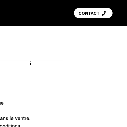
G
CONTACT
ue 
ans le ventre.

onditions 