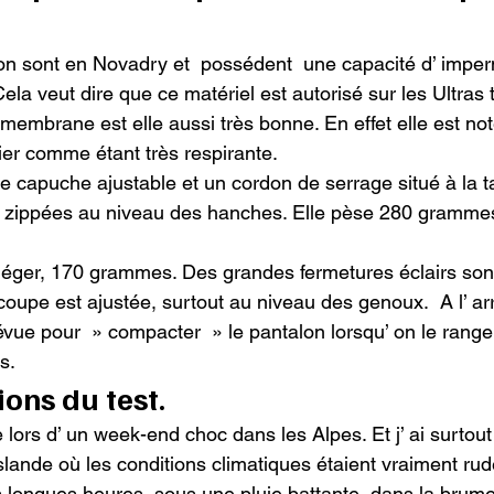
lon sont en Novadry et  possédent  une capacité d’ imper
la veut dire que ce matériel est autorisé sur les Ultras
a membrane est elle aussi très bonne. En effet elle est no
er comme étant très respirante.

capuche ajustable et un cordon de serrage situé à la tai
 zippées au niveau des hanches. Elle pèse 280 grammes.
 léger, 170 grammes. Des grandes fermetures éclairs sont
oupe est ajustée, surtout au niveau des genoux.  A l’ arr
vue pour  » compacter  » le pantalon lorsqu’ on le range
s.
ions du test.
e lors d’ un week-end choc dans les Alpes. Et j’ ai surtout 
Islande où les conditions climatiques étaient vraiment rude
 longues heures, sous une pluie battante, dans la brume