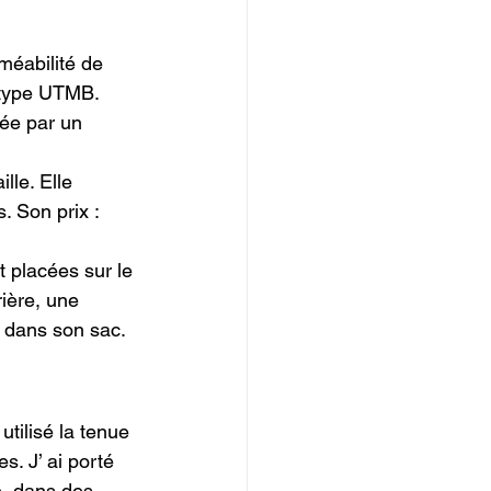
méabilité de 
 type UTMB.

tée par un 
lle. Elle 
 Son prix : 
 placées sur le 
ière, une 
 dans son sac.

utilisé la tenue 
s. J’ ai porté 
, dans des 