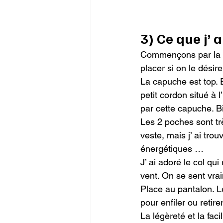
3) Ce que j’ 
Commençons par la ve
placer si on le désir
La capuche est top. E
petit cordon situé à 
par cette capuche. Bi
Les 2 poches sont trè
veste, mais j’ ai trou
énergétiques …

J’ ai adoré le col qui
vent. On se sent vra
Place au pantalon. Le
pour enfiler ou retir
La légèreté et la fac