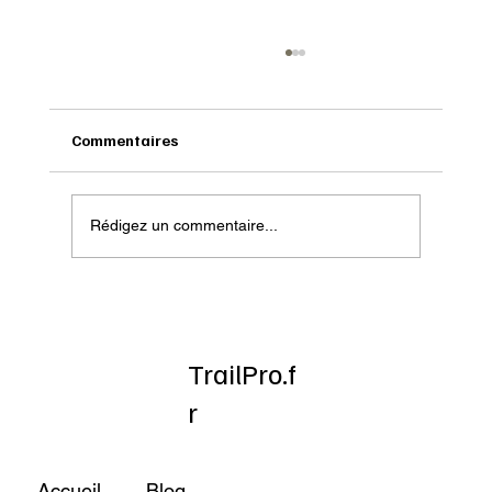
Commentaires
Rédigez un commentaire...
NÄAK : la nutrition au service des ultra-
traileurs
TrailPro.f
r
Accueil
Blog