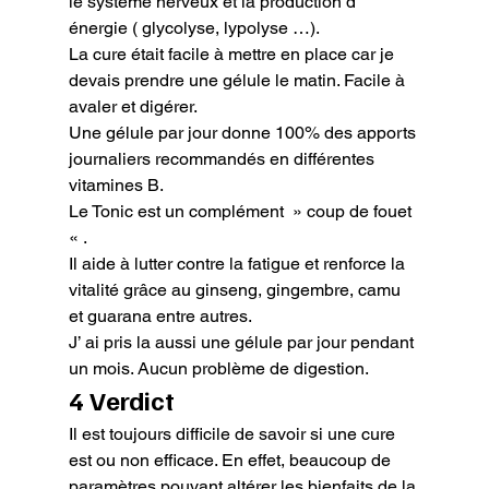
le système nerveux et la production d’ 
énergie ( glycolyse, lypolyse …).

La cure était facile à mettre en place car je 
devais prendre une gélule le matin. Facile à 
avaler et digérer.

Une gélule par jour donne 100% des apports 
journaliers recommandés en différentes 
vitamines B.

Le Tonic est un complément  » coup de fouet 
« .

Il aide à lutter contre la fatigue et renforce la 
vitalité grâce au ginseng, gingembre, camu 
et guarana entre autres.

J’ ai pris la aussi une gélule par jour pendant 
un mois. Aucun problème de digestion.
4 Verdict
Il est toujours difficile de savoir si une cure 
est ou non efficace. En effet, beaucoup de 
paramètres pouvant altérer les bienfaits de la 