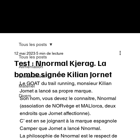
Tous les posts
12 mai 2023
5 min de lecture
Tous les posts
Test : Nnormal Kjerag. La
Alimentation
bombe signée Kilian Jornet
Entrainement
Le GOAT du trail running, monsieur Kilian 
Matériel
Jornet a lancé sa propre marque.

Divers
Son nom, vous devez le connaitre, Nnormal 
(assoiation de NORvège et MALlorca, deux 
endroits que Jornet affectionne).

C’ est en se joignant à la marque espagnole 
Camper que Jornet a lancé Nnormal.

La philosophie de Nnormal est le respect de 