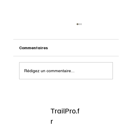
Commentaires
Rédigez un commentaire...
Onatera : Pour affronter l’hiver
TrailPro.f
r