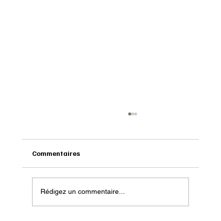
Commentaires
Rédigez un commentaire...
Test : Topo Athletic Terraventure 5