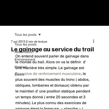
Tous les posts
7 oct. 2015
2 min de lecture
Tous les posts
Le gainage au service du trail
Alimentation
On entend souvent parler de gainage dans 
Entrainement
le monde du trail. Alors on va le définir  d’ 
Matériel
une manière très simple. Le gainage est 
l’
exercice de renforcement musculaire
, le 
Divers
plus souvent des muscles du tronc ( abdos, 
obliques, lombaires et dorsaux) obtenu par 
le maintien d’ une position statique pendant 
un temps donné ( entre 20 secondes et 3 
minutes). Le plus connu des exercices de 
gainage étant la fameuse  » planche » ( 