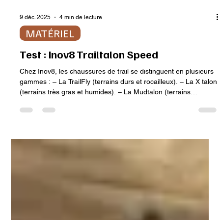
9 déc. 2025
4 min de lecture
MATÉRIEL
Test : Inov8 Trailtalon Speed
Chez Inov8, les chaussures de trail se distinguent en plusieurs
gammes : – La TrailFly (terrains durs et rocailleux). – La X talon
(terrains très gras et humides). – La Mudtalon (terrains
souples). – La Trailtalon (terrains mixtes). Et les gammes se
déclinent en plusieurs versions : – La « classique ». – La zéro
(pour des […]