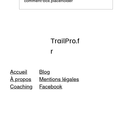
comment-box.placeholder
Onatera : Pour affronter l’hiver
TrailPro.f
r
Accueil
Blog
À propos
Mentions légales
Coaching
Facebook