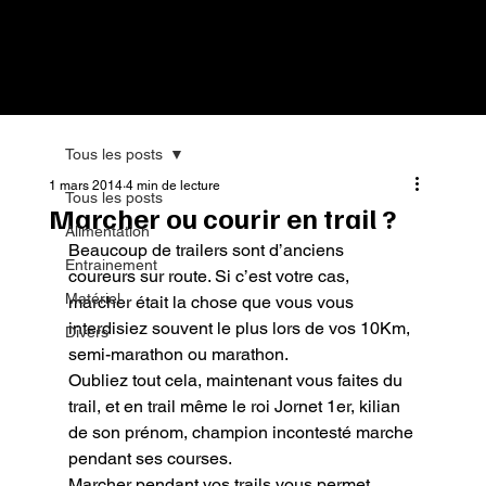
Tous les posts
1 mars 2014
4 min de lecture
Tous les posts
Marcher ou courir en trail ?
Alimentation
Beaucoup de trailers sont d’anciens 
Entrainement
coureurs sur route. Si c’est votre cas, 
Matériel
marcher était la chose que vous vous 
interdisiez souvent le plus lors de vos 10Km, 
Divers
semi-marathon ou marathon.

Oubliez tout cela, maintenant vous faites du 
trail, et en trail même le roi Jornet 1er, kilian 
de son prénom, champion incontesté marche 
pendant ses courses.

Marcher pendant vos trails vous permet 