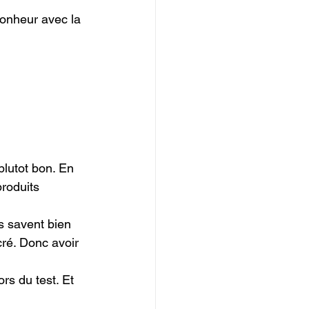
bonheur avec la 
plutot bon. En 
produits 
s savent bien 
cré. Donc avoir 
rs du test. Et 