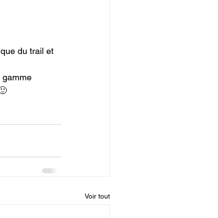
ue du trail et 
te gamme 
🙂
Voir tout