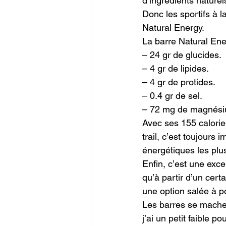
d’ingrédients naturel
Donc les sportifs à l
Natural Energy.

La barre Natural Ener
– 24 gr de glucides.

– 4 gr de lipides.

– 4 gr de protides.

– 0.4 gr de sel.

– 72 mg de magnési
Avec ses 155 calories
trail, c’est toujours 
énergétiques les plu
Enfin, c’est une exce
qu’à partir d’un cert
une option salée à po
Les barres se machent
j’ai un petit faible po