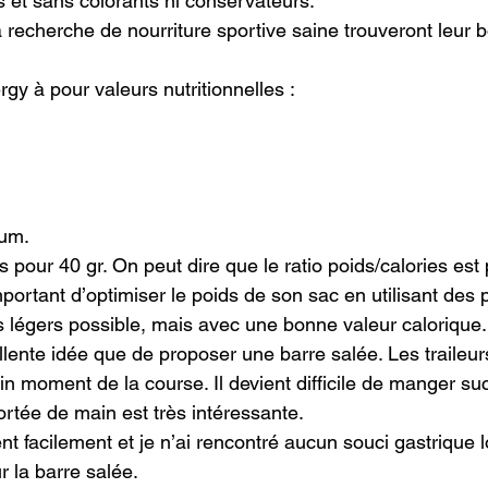
s et sans colorants ni conservateurs.

a recherche de nourriture sportive saine trouveront leur 
gy à pour valeurs nutritionnelles :

um.

 pour 40 gr. On peut dire que le ratio poids/calories est 
important d’optimiser le poids de son sac en utilisant des 
s légers possible, mais avec une bonne valeur calorique.

llente idée que de proposer une barre salée. Les traileur
ain moment de la course. Il devient difficile de manger su
rtée de main est très intéressante.

 facilement et je n’ai rencontré aucun souci gastrique lo
ur la barre salée.
