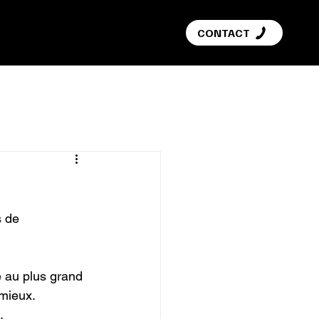
G
CONTACT
 de 
 au plus grand 
mieux.


