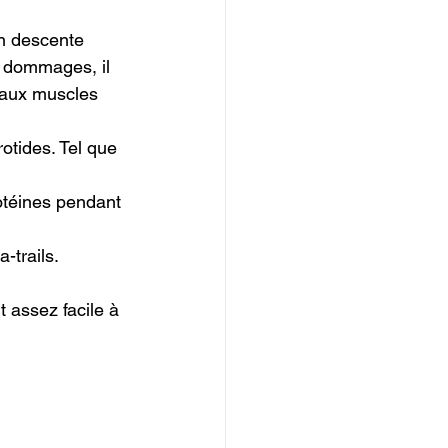
en descente 
s dommages, il 
 aux muscles 
otides. Tel que 
rotéines pendant 
trails.

t assez facile à 