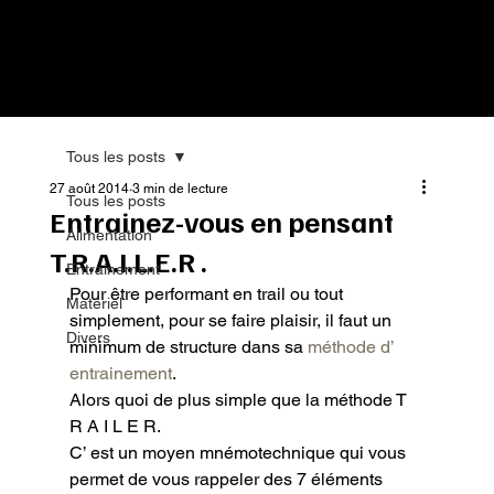
Tous les posts
27 août 2014
3 min de lecture
Tous les posts
Entrainez-vous en pensant
Alimentation
T.R.A.I.L.E.R .
Entrainement
Pour être performant en trail ou tout 
Matériel
simplement, pour se faire plaisir, il faut un 
Divers
minimum de structure dans sa 
méthode d’ 
entrainement
.

Alors quoi de plus simple que la méthode T 
R A I L E R.

C’ est un moyen mnémotechnique qui vous 
permet de vous rappeler des 7 éléments 