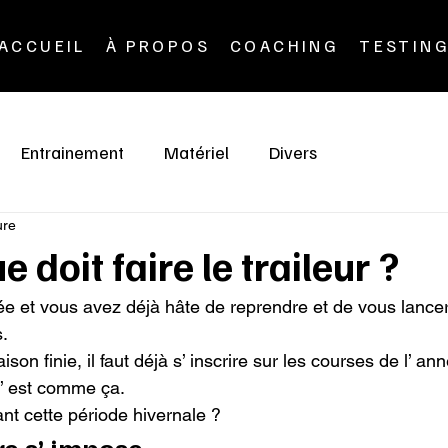
ACCUEIL
À PROPOS
COACHING
TESTIN
Entrainement
Matériel
Divers
ure
e doit faire le traileur ?
ée et vous avez déjà hâte de reprendre et de vous lance


ison finie, il faut déjà s’ inscrire sur les courses de l’ ann
’ est comme ça.

nt cette période hivernale ?
e s’ impose