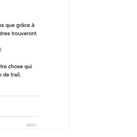
ns que grâce à 
utres trouveront 


utre chose qui 
de trail.