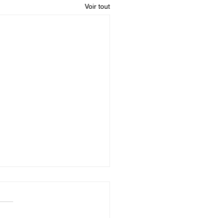
Voir tout
ainez-vous en pensant
I.L.E.R .
être performant en trail ou