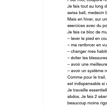
Je fais tout au long 
swiss ball, medecin b
Mais en hiver, sur un
exercices avec du poi
Je fais ce bloc de mu
– lever le pied en c
– me renforcer en vue
– changer mes habitu
– éviter les blessures
– avoir une meilleur
– avoir un système 
Comme pour le trail,
est indispensable si o
Je travaille essentie
abdos. Je fais 2 séa
beaucoup moins rigo