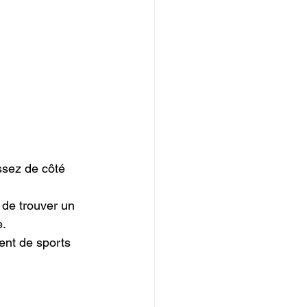
ssez de côté 
 de trouver un 
.

tent de sports 