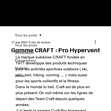
Tous les posts
17 mai 2021
3 min de lecture
Tous les posts
Gamme CRAFT : Pro Hypervent
Alimentation
La marque suédoise CRAFT fondée en 
Entrainement
1977 développe des produits techniques 
Matériel
pour les activités sportives outdoors ( ski, 
vélo, trail, hiking, running … ), mais aussi 
Divers
pour les sports collectifs et le fitness.

Dans le monde tu trail, Craft est de plus en 
plus présent. On voit même sur les lignes de 
départ des Team Craft depuis quelques 
années.

J’ ai testé la gamme Craft Pro Hypervent. 