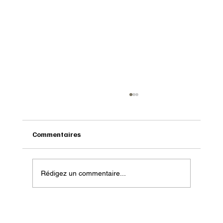
Commentaires
Rédigez un commentaire...
Onatera : Pour affronter l’hiver