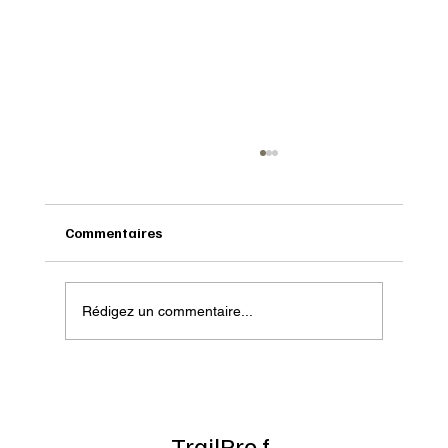
Commentaires
Rédigez un commentaire...
NÄAK : la nutrition au service des ultra-
traileurs
TrailPro.f