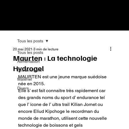
Tous les posts
20 mai 2021
3 min de lecture
Tous les posts
Maurten : La technologie
Alimentation
Hydrogel
Entrainement
MAURTEN est une jeune marque suédoise 
Matériel
née en 2015.

Divers
Elle s’ est fait connaitre très rapidement car 
des grands noms du sport d’ endurance tel 
que l’ icone de l’ ultra trail Kilian Jornet ou 
encore Eliud Kipchoge le recordman du 
monde de marathon, utilisent cette nouvelle 
technologie de boissons et gels 