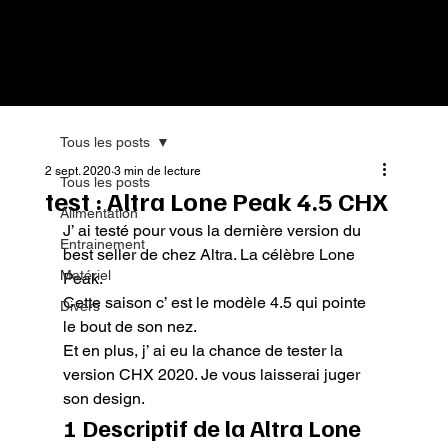
Tous les posts
2 sept. 2020
3 min de lecture
Tous les posts
test : Altra Lone Peak 4.5 CHX
Alimentation
J’ ai testé pour vous la dernière version du 
Entrainement
best seller de chez Altra. La célèbre Lone 
Matériel
Peak.

Cette saison c’ est le modèle 4.5 qui pointe 
Divers
le bout de son nez.

Et en plus, j’ ai eu la chance de tester la 
version CHX 2020. Je vous laisserai juger 
son design.
1 Descriptif de la Altra Lone 