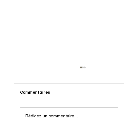
Commentaires
Rédigez un commentaire...
Onatera : Pour affronter l’hiver