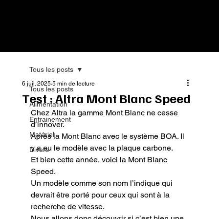
Tous les posts
6 juil. 2025
5 min de lecture
Tous les posts
Test : Altra Mont Blanc Speed
Alimentation
Chez Altra la gamme Mont Blanc ne cesse 
Entrainement
d’innover.

Matériel
Après la Mont Blanc avec le système BOA. Il 
y a eu le modèle avec la plaque carbone.

Divers
Et bien cette année, voici la Mont Blanc 
Speed.

Un modèle comme son nom l’indique qui 
devrait être porté pour ceux qui sont à la 
recherche de vitesse.

Nous allons donc découvrir si c’est bien une 