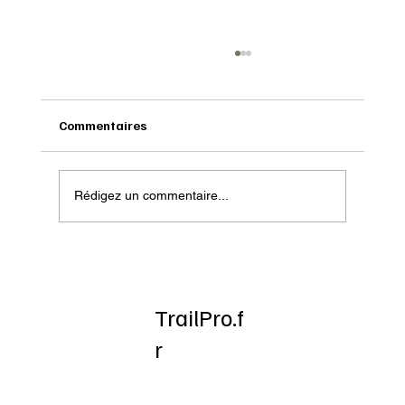
Commentaires
Rédigez un commentaire...
Onatera : Pour affronter l’hiver
TrailPro.f
r