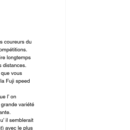
es coureurs du 
ompétitions.

uire longtemps 
 distances.

3 que vous 
la Fuji speed 
e l’ on 
 grande variété 
nte.

’ il semblerait 
) avec le plus 