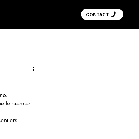
G
CONTACT
ne.

ue le premier 
entiers.