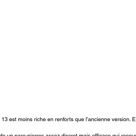
 13 est moins riche en renforts que l’ancienne version. El
ède un pare-pierres assez discret mais efficace qui recou