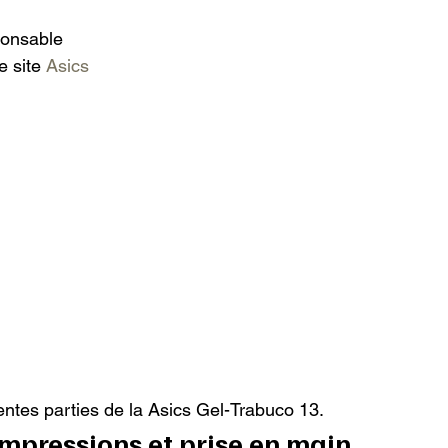
onsable

e site 
Asics 
rentes parties de la Asics Gel-Trabuco 13.
impressions et prise en main