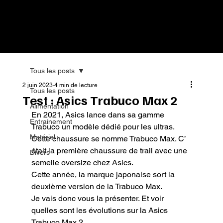
Tous les posts
2 juin 2023
4 min de lecture
Tous les posts
Test : Asics Trabuco Max 2
Alimentation
En 2021, Asics lance dans sa gamme 
Entrainement
Trabuco un modèle dédié pour les ultras.

Matériel
Cette chaussure se nomme Trabuco Max. C’ 
était la première chaussure de trail avec une 
Divers
semelle oversize chez Asics.

Cette année, la marque japonaise sort la 
deuxième version de la Trabuco Max.

Je vais donc vous la présenter. Et voir 
quelles sont les évolutions sur la Asics 
Trabuco Max 2.