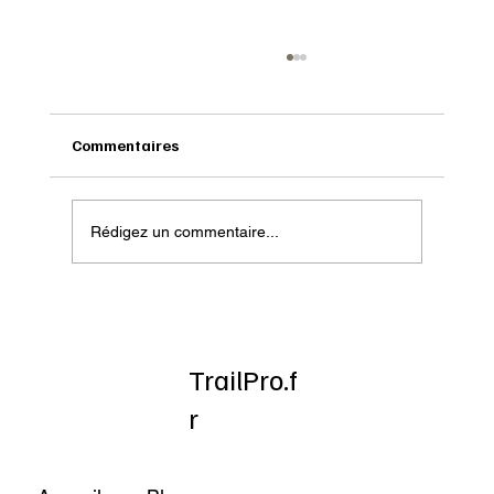
Commentaires
Rédigez un commentaire...
Onatera : Pour affronter l’hiver
TrailPro.f
r