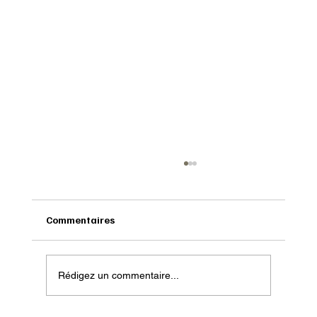
Commentaires
Rédigez un commentaire...
Onatera : Pour affronter l’hiver