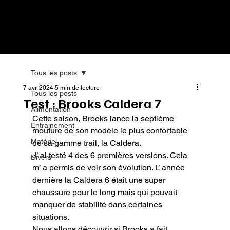
Tous les posts
7 avr. 2024
5 min de lecture
Tous les posts
Test : Brooks Caldera 7
Alimentation
Cette saison, Brooks lance la septième 
Entrainement
mouture de son modèle le plus confortable 
Matériel
de sa gamme trail, la Caldera.

J’ ai testé 4 des 6 premières versions. Cela 
Divers
m’ a permis de voir son évolution. L’ année 
dernière la Caldera 6 était une super 
chaussure pour le long mais qui pouvait 
manquer de stabilité dans certaines 
situations.

Nous allons découvrir si Brooks a fait 