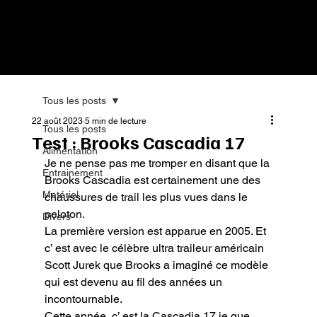
Tous les posts
22 août 2023
5 min de lecture
Tous les posts
Test : Brooks Cascadia 17
Alimentation
Je ne pense pas me tromper en disant que la 
Entrainement
Brooks Cascadia est certainement une des 
Matériel
chaussures de trail les plus vues dans le 
peloton.

Divers
La première version est apparue en 2005. Et 
c’ est avec le célèbre ultra traileur américain 
Scott Jurek que Brooks a imaginé ce modèle 
qui est devenu au fil des années un 
incontournable.

Cette année, c’ est la Cascadia 17 je que 