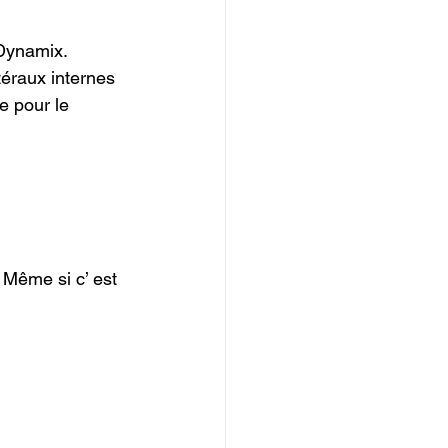
Dynamix.

téraux internes 
e pour le 
 Même si c’ est 