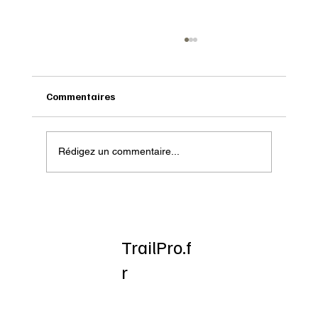
Commentaires
Rédigez un commentaire...
Test : Arc’teryx Norvan LD 3
TrailPro.f
r