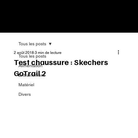
Tous les posts
2 août 2018
3 min de lecture
Tous les posts
Test chaussure : Skechers
Alimentation
GoTrail 2
Entrainement
Matériel
Divers