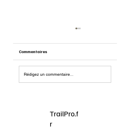
Commentaires
Rédigez un commentaire...
Onatera : Pour affronter l’hiver
TrailPro.f
r