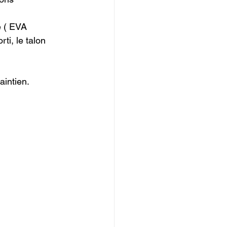
e ( EVA 
ti, le talon 
intien.
