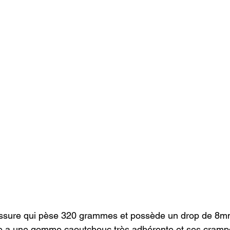
ssure qui pèse 320 grammes et possède un drop de 8mm
re a une gomme caoutchouc très adhérente et ses cramp