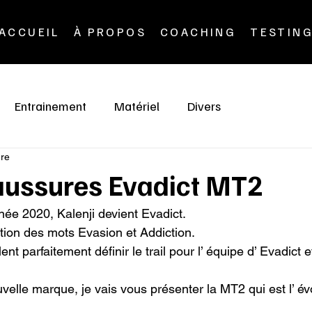
ACCUEIL
À PROPOS
COACHING
TESTIN
Entrainement
Matériel
Divers
ure
haussures Evadict MT2
ée 2020, Kalenji devient Evadict.

ation des mots Evasion et Addiction.

t parfaitement définir le trail pour l’ équipe d’ Evadict e
velle marque, je vais vous présenter la MT2 qui est l’ évo