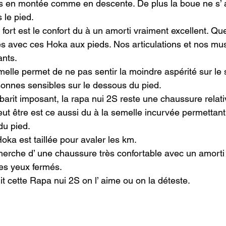
rs en montée comme en descente. De plus la boue ne s’
le pied.

fort est le confort du à un amorti vraiment excellent. Quel
s avec ces Hoka aux pieds. Nos articulations et nos mus
nts.

melle permet de ne pas sentir la moindre aspérité sur le s
sonnes sensibles sur le dessous du pied.

barit imposant, la rapa nui 2S reste une chaussure relat
eut être est ce aussi du à la semelle incurvée permettant
du pied.
ka est taillée pour avaler les km.

cherche d’ une chaussure très confortable avec un amorti
es yeux fermés.

it cette Rapa nui 2S on l’ aime ou on la déteste.