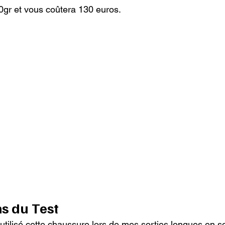
0gr et vous coûtera 130 euros.
ns du Test
 utilisé cette chaussure lors de mes sorties longues en s