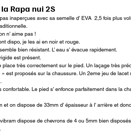
 la Rapa nui 2S
as inaperçues avec sa semelle d’ EVA  2,5 fois plus vo
ditionnelle.

on n’ aime pas !

t dispo, je les ai en noir et rouge.

emble bien résistant. L’ eau s’ évacue rapidement.

igide est présent.

 place très correctement sur le pied. Un laçage très pré
 » est proposés sur la chaussure. Un 2eme jeu de lacet 


s confortable. Le pied s’ enfonce parfaitement dans la ch
m et on dispose de 33mm d’ épaisseur à l’ arrière et don
r vibram dispose de chevrons de 4 ou 5mm bien disposés

