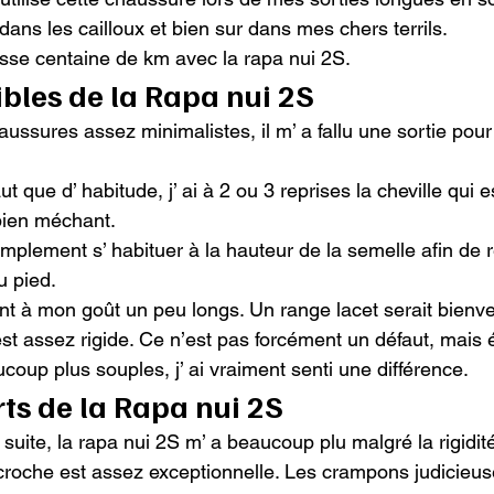
dans les cailloux et bien sur dans mes chers terrils.

rosse centaine de km avec la rapa nui 2S.
ibles de la Rapa nui 2S
ussures assez minimalistes, il m’ a fallu une sortie pour 
t que d’ habitude, j’ ai à 2 ou 3 reprises la cheville qui 
bien méchant.

simplement s’ habituer à la hauteur de la semelle afin de 
 pied.

ont à mon goût un peu longs. Un range lacet serait bienve
st assez rigide. Ce n’est pas forcément un défaut, mais 
oup plus souples, j’ ai vraiment senti une différence.
rts de la Rapa nui 2S
 suite, la rapa nui 2S m’ a beaucoup plu malgré la rigidité
croche est assez exceptionnelle. Les crampons judicieu