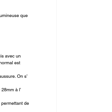
lumineuse que 
cis avec un 
normal est 
aussure. On s’ 
c 28mm à l’ 
 permettant de 