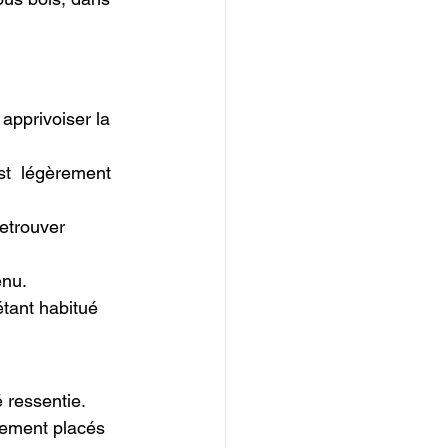
apprivoiser la 
est  légèrement 
retrouver 
nu.

étant habitué 
 ressentie.

sement placés 