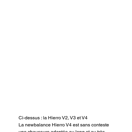
Ci-dessus : la Hierro V2, V3 et V4
La newbalance Hierro V4 est sans conteste 
une chaussure adaptée au long et au très 