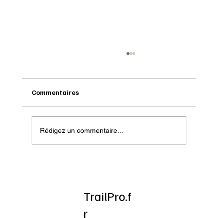
Commentaires
Rédigez un commentaire...
Onatera : Pour affronter l’hiver
TrailPro.f
r