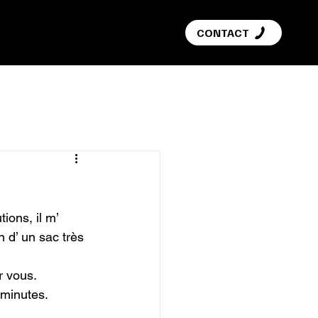
G
CONTACT
ons, il m’ 
n d’ un sac très 
 vous.

 minutes.