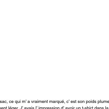
 sac, ce qui m’ a vraiment marqué, c’ est son poids plume
nt léger. J’ avais l’ impression d’ avoir un t-shirt dans la