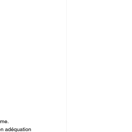
me.

 en adéquation 