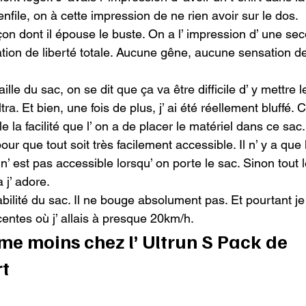
 enfile, on à cette impression de ne rien avoir sur le dos.

façon dont il épouse le buste. On a l’ impression d’ une se
ion de liberté totale. Aucune gêne, aucune sensation d
taille du sac, on se dit que ça va être difficile d’ y mettre 
tra. Et bien, une fois de plus, j’ ai été réellement bluffé. C
 la facilité que l’ on a de placer le matériel dans ce sac. 
ur que tout soit très facilement accessible. Il n’ y a que
 n’ est pas accessible lorsqu’ on porte le sac. Sinon tout l
j’ adore.

tabilité du sac. Il ne bouge absolument pas. Et pourtant je 
ntes où j’ allais à presque 20km/h.
ime moins chez l’ Ultrun S Pack de 
t