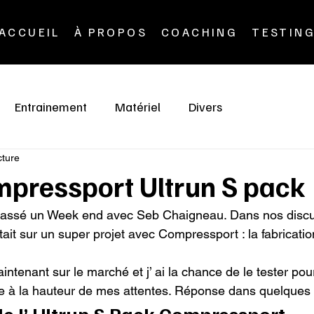
ACCUEIL
À PROPOS
COACHING
TESTIN
Entrainement
Matériel
Divers
cture
mpressport Ultrun S pack
is passé un Week end avec Seb Chaigneau. Dans nos discuti
était sur un super projet avec Compressport : la fabricatio
intenant sur le marché et j’ ai la chance de le tester pour
être à la hauteur de mes attentes. Réponse dans quelques
de l’ Ultrun S Pack Compressport