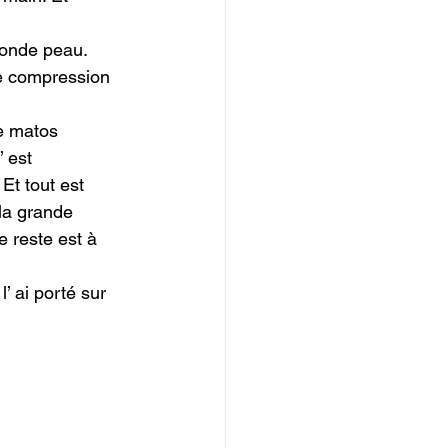
conde peau. 
e compression 
le matos 
’ est 
Et tout est 
 la grande 
e reste est à 
l’ ai porté sur 