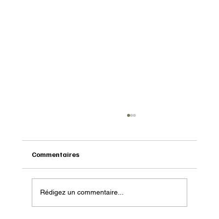
Commentaires
Rédigez un commentaire...
Onatera : Pour affronter l’hiver