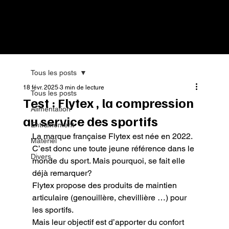
Tous les posts
18 févr. 2025
3 min de lecture
Tous les posts
Test : Flytex , la compression
Alimentation
au service des sportifs
Entrainement
La marque française Flytex est née en 2022.

Matériel
C’est donc une toute jeune référence dans le 
Divers
monde du sport. Mais pourquoi, se fait elle 
déjà remarquer?

Flytex propose des produits de maintien 
articulaire (genouillère, chevillière …) pour 
les sportifs.

Mais leur objectif est d’apporter du confort 