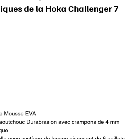
tiques de la Hoka Challenger 7
re Mousse EVA

caoutchouc Durabrasion avec crampons de 4 mm

que

lle avec système de laçage disposant de 6 oeillets
