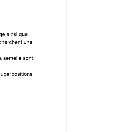
ge ainsi que 
cherchent une 
la semelle sont 
superpositions 