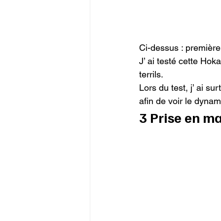
Ci-dessus : première 
J’ ai testé cette Hok
terrils.

Lors du test, j’ ai s
afin de voir le dyna
3 Prise en m