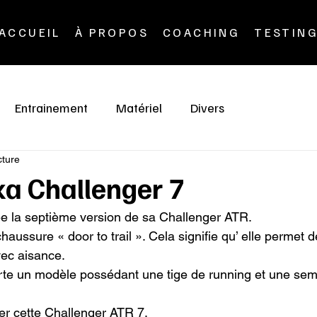
ACCUEIL
À PROPOS
COACHING
TESTIN
Entrainement
Matériel
Divers
cture
ka Challenger 7
e la septième version de sa Challenger ATR.

aussure « door to trail ». Cela signifie qu’ elle permet d
ec aisance.

rte un modèle possédant une tige de running et une seme
er cette Challenger ATR 7.