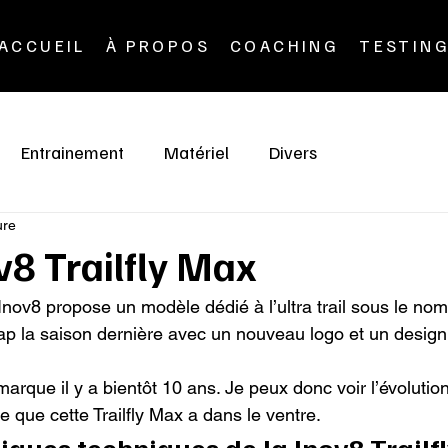
ACCUEIL
À PROPOS
COACHING
TESTIN
Entrainement
Matériel
Divers
ure
ov8 Trailfly Max
ov8 propose un modèle dédié à l’ultra trail sous le nom d
p la saison dernière avec un nouveau logo et un design 
marque il y a bientôt 10 ans. Je peux donc voir l’évolution.
 que cette Trailfly Max a dans le ventre.
tiques techniques de la Inov8 Trailf