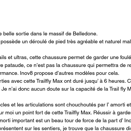
e belle sortie dans le massif de Belledone.
x possède un déroulé de pied très agréable et naturel mal
ails et ultras, cette chaussure permet de garder une foul
tre pataude, ce n’est pas la chaussure qui permettra de r
formance. Inov8 propose d’autres modèles pour cela.

ies avec cette Trailfly Max ont duré jusqu’ à 6 heures. C’
Je n’ai donc aucun doute sur la capacité de la Trail fly M
les et les articulations sont chouchoutés par l’ amorti et 
ur moi un point fort de cette Trailfly Max. Réussir à gard
morti important est un beau tour de force de la part d’ Ino
présentent sur les sentiers, je trouve que la chaussure d