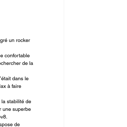
gré un rocker 
ée confortable 
echercher de la 
était dans le 
ax à faire 
la stabilité de 
er une superbe 
v8.

ispose de 