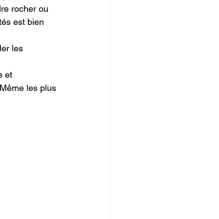
dre rocher ou 
tés est bien 
er les 
 et 
. Même les plus 