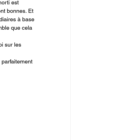
orti est 
ont bonnes. Et 
édiaires à base 
emble que cela 
i sur les 
i parfaitement 