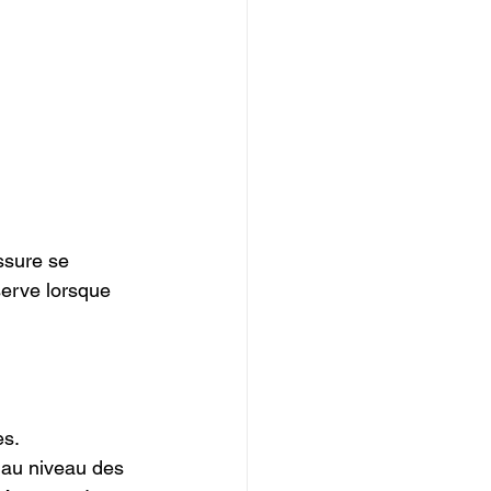
ssure se 
serve lorsque 
s.

 au niveau des 