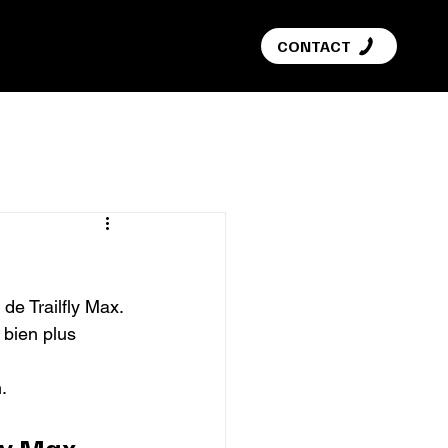
G
CONTACT
e Trailfly Max.

bien plus 


ly Max