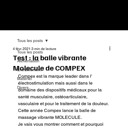
Tous les posts
4 févr. 2021
3 min de lecture
Tous les posts
Test : la balle vibrante
Alimentation
Molecule de COMPEX
Entrainement
Compex est la marque leader dans l’ 
Matériel
électrostimulation mais aussi dans le 
Divers
domaine des dispositifs médicaux pour la 
santé musculaire, ostéoarticulaire, 
vasculaire et pour le traitement de la douleur.

Cette année Compex lance la balle de 
massage vibrante MOLECULE.

Je vais vous montrer comment et pourquoi 