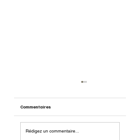
Commentaires
Rédigez un commentaire...
Onatera : Pour affronter l’hiver