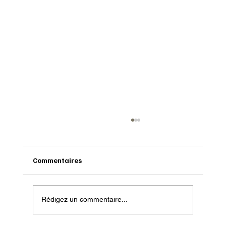
Commentaires
Rédigez un commentaire...
Onatera : Pour affronter l’hiver