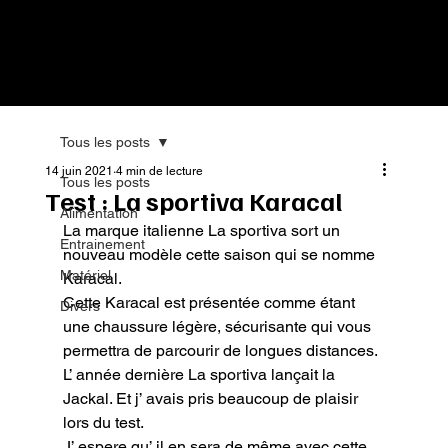
Tous les posts
14 juin 2021
4 min de lecture
Tous les posts
Test : La sportiva Karacal
Alimentation
La marque italienne La sportiva sort un 
Entrainement
nouveau modèle cette saison qui se nomme 
Matériel
Karacal.

Cette Karacal est présentée comme étant 
Divers
une chaussure légère, sécurisante qui vous 
permettra de parcourir de longues distances.

L’ année dernière La sportiva lançait la 
Jackal. Et j’ avais pris beaucoup de plaisir 
lors du test.

J’ espere qu’ il en sera de même avec cette 