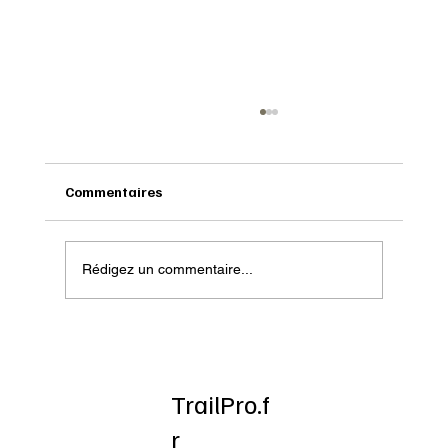
Commentaires
Rédigez un commentaire...
Onatera : Pour affronter l’hiver
TrailPro.f
r