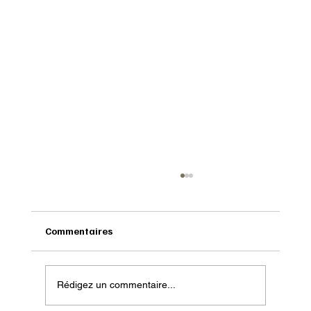
Commentaires
Rédigez un commentaire...
Onatera : Pour affronter l’hiver