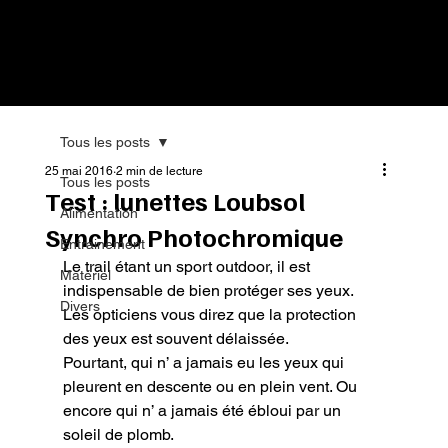
Tous les posts
25 mai 2016
2 min de lecture
Tous les posts
Test : lunettes Loubsol
Alimentation
Synchro Photochromique
Entrainement
Le trail étant un sport outdoor, il est 
Matériel
indispensable de bien protéger ses yeux.

Divers
Les opticiens vous direz que la protection 
des yeux est souvent délaissée.

Pourtant, qui n’ a jamais eu les yeux qui 
pleurent en descente ou en plein vent. Ou 
encore qui n’ a jamais été ébloui par un 
soleil de plomb.
