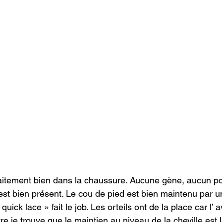
faitement bien dans la chaussure. Aucune gène, aucun po
 est bien présent. Le cou de pied est bien maintenu par u
quick lace » fait le job. Les orteils ont de la place car l’ 
re je trouve que le maintien au niveau de la cheville est l