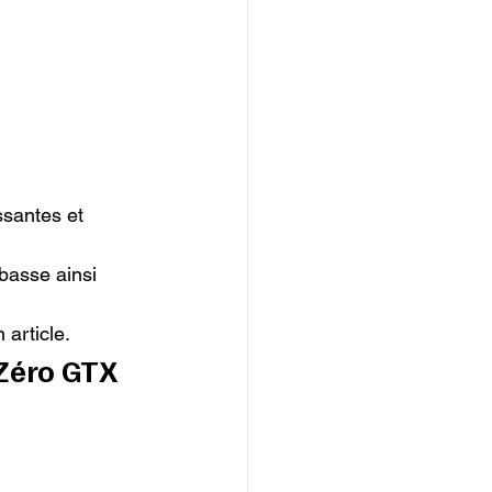
ssantes et 
 basse ainsi 
 article.
 Zéro GTX