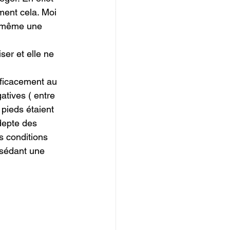
ment cela. Moi 
d même une 
ser et elle ne 
fficacement au 
atives ( entre 
pieds étaient 
depte des 
s conditions 
ssédant une 