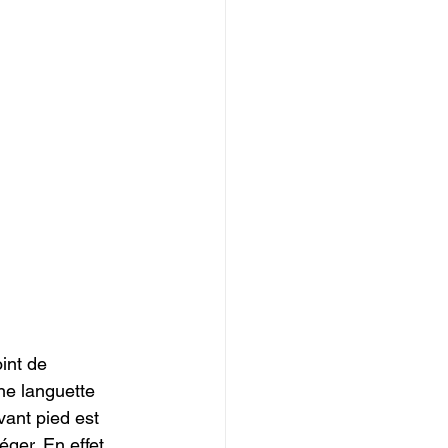
int de 
ne languette 
avant pied est 
éger. En effet 