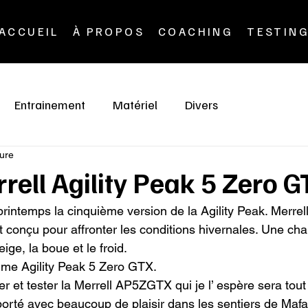
ACCUEIL
À PROPOS
COACHING
TESTIN
Entrainement
Matériel
Divers
ture
rrell Agility Peak 5 Zero 
printemps la cinquième version de la Agility Peak. Merrel
conçu pour affronter les conditions hivernales. Une chau
ige, la boue et le froid.

me Agility Peak 5 Zero GTX.

r et tester la Merrell AP5ZGTX qui je l’ espère sera tout
porté avec beaucoup de plaisir dans les sentiers de Mafat