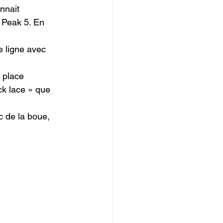
nnait 
 Peak 5. En 
e ligne avec 
 place 
ck lace » que 
 de la boue, 