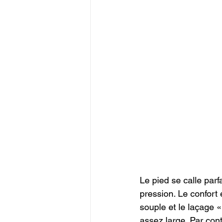
Le pied se calle par
pression. Le confort
souple et le laçage « 
assez large. Par cont