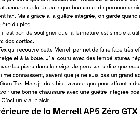
est assez souple. Je sais que beaucoup de personnes ai
ent fan. Mais grâce à la guêtre intégrée, on garde quan
rière du pied.

il est bon de souligner que la fermeture est simple à utili
s des sorties.

 qui recouvre cette Merrell permet de faire face très e
la neige et à la boue. J’ ai couru avec des températures nég
 avec les pieds dans la neige. Je peux vous dire que mes 
i me connaissent, savent que je ne suis pas un grand a
ore Tex. Mais je dois bien avouer que pour affronter de
s Avoir une bonne chaussure avec une guêtre intégrée po
’est un vrai plaisir.
térieure de la Merrell AP5 Zéro GTX