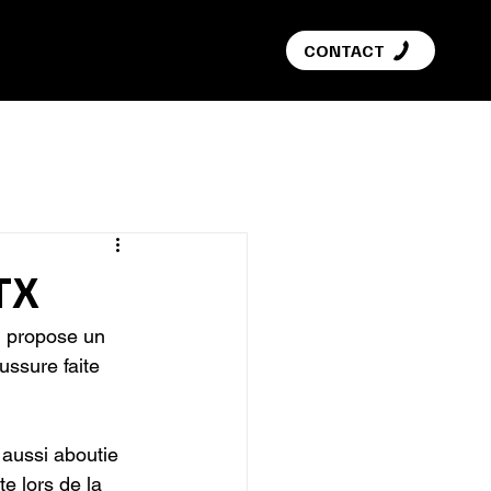
G
CONTACT
GTX
l propose un 
ssure faite 
 aussi aboutie 
e lors de la 