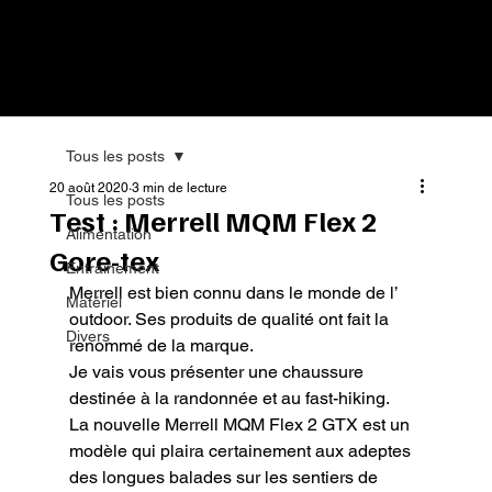
Tous les posts
20 août 2020
3 min de lecture
Tous les posts
Test : Merrell MQM Flex 2
Alimentation
Gore-tex
Entrainement
Merrell est bien connu dans le monde de l’ 
Matériel
outdoor. Ses produits de qualité ont fait la 
Divers
renommé de la marque.

Je vais vous présenter une chaussure 
destinée à la randonnée et au fast-hiking.

La nouvelle Merrell MQM Flex 2 GTX est un 
modèle qui plaira certainement aux adeptes 
des longues balades sur les sentiers de 