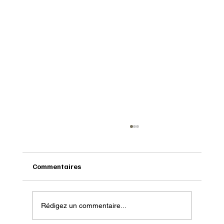
Commentaires
Rédigez un commentaire...
Onatera : Pour affronter l’hiver