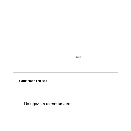
Commentaires
Rédigez un commentaire...
Onatera : Pour affronter l’hiver