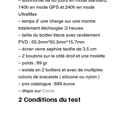
– autonomie de 60 jours en mode standard, 
140h en mode GPS et 240h en mode 
UltraMax

– temps d’ une charge sur une montre 
totalement déchargée :2 heures

– taille du boitier titane avec revêtement 
PVD : 50.3mm*50.3mm*15.7mm

– écran verre saphire tactile de 3.5 cm

– 2 boutons sur le côté droit et une molette

– poids : 89 gr

– existe en 2 boîtiers et avec de multiples 
coloris de bracelets ( silicone ou nylon )

– prix catalogue : 699 euros

– dispo sur 
Coros
2 Conditions du test