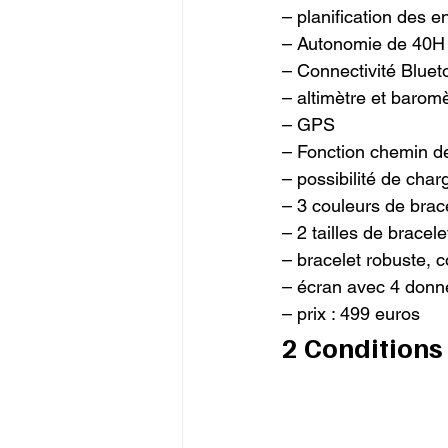
– planification des e
– Autonomie de 40H (
– Connectivité Blueto
– altimètre et baromè
– GPS

– Fonction chemin de
– possibilité de char
– 3 couleurs de brace
– 2 tailles de bracelet
– bracelet robuste, co
– écran avec 4 donné
– prix : 499 euros
2 Conditions 