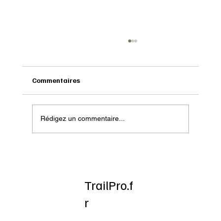
Commentaires
Rédigez un commentaire...
Onatera : Pour affronter l’hiver
TrailPro.f
r