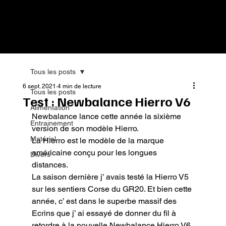
Tous les posts
6 sept. 2021
4 min de lecture
Tous les posts
Test : Newbalance Hierro V6
Alimentation
Newbalance lance cette année la sixième 
Entrainement
version de son modèle Hierro.

Matériel
La Hierro est le modèle de la marque 
américaine conçu pour les longues 
Divers
distances.

La saison dernière j’ avais testé la Hierro V5 
sur les sentiers Corse du GR20. Et bien cette 
année, c’ est dans le superbe massif des 
Ecrins que j’ ai essayé de donner du fil à 
retordre à la nouvelle Newbalance Hierro V6.