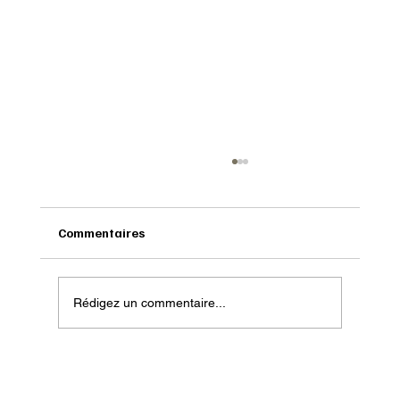
Commentaires
Rédigez un commentaire...
Onatera : Pour affronter l’hiver