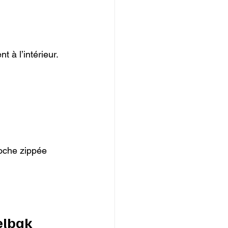
à l’intérieur.

poche zippée 
elbak 