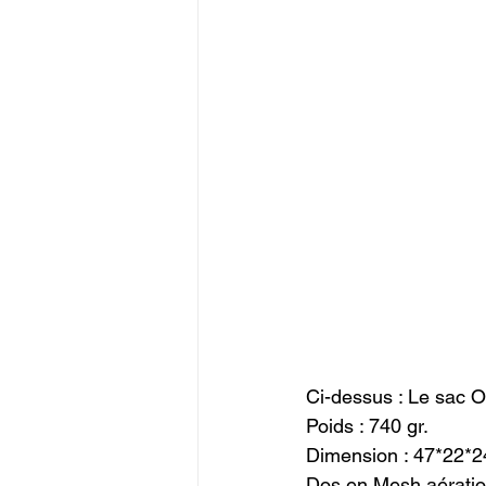
Ci-dessus : Le sac O
Poids : 740 gr.

Dimension : 47*22*24
Dos en Mesh aératio