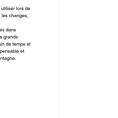
tiliser lors de 
, les changes, 
les dans 
es grands 
ain de temps et 
spensable et 
montagne.