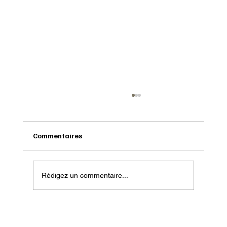
Commentaires
Rédigez un commentaire...
Onatera : Pour affronter l’hiver