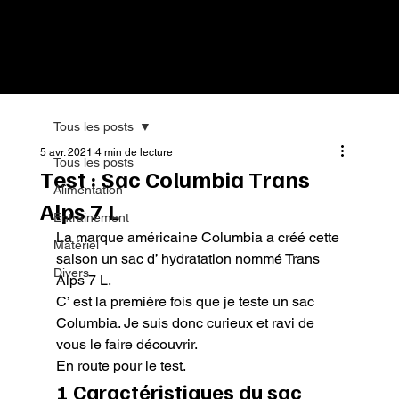
Tous les posts
5 avr. 2021
4 min de lecture
Tous les posts
Test : Sac Columbia Trans
Alimentation
Alps 7 L
Entrainement
La marque américaine Columbia a créé cette 
Matériel
saison un sac d’ hydratation nommé Trans 
Divers
Alps 7 L.

C’ est la première fois que je teste un sac 
Columbia. Je suis donc curieux et ravi de 
vous le faire découvrir.

En route pour le test.
1 Caractéristiques du sac 